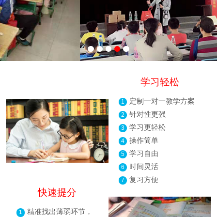
学习轻松
定制一对一教学方案
1
针对性更强
2
学习更轻松
3
操作简单
4
学习自由
5
时间灵活
6
复习方便
7
快速提分
精准找出薄弱环节，
1