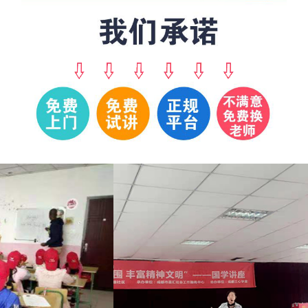
张
187****7043