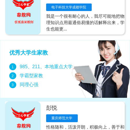
电子科技大学成都学院
我是一个很有耐心的人，我尽可能地把物
理知识点用最通俗易懂的话解释出来，学
生也能更...
优秀大学生家教
985、211、本地重点大学
1
学霸型家教
2
同理心强
3
彭悦
重庆师范大学
性格随和，活泼开朗，积极向上，善于和