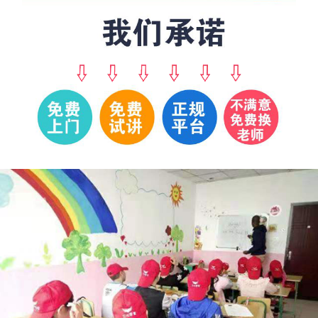
周*
189****0243
张
187****7043