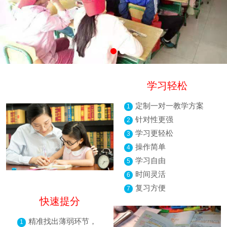
学习轻松
定制一对一教学方案
1
针对性更强
2
学习更轻松
3
操作简单
4
学习自由
5
时间灵活
6
复习方便
7
快速提分
精准找出薄弱环节，
1