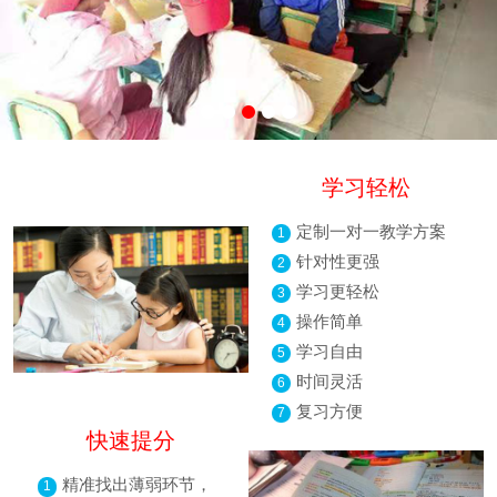
学习轻松
定制一对一教学方案
1
针对性更强
2
学习更轻松
3
操作简单
4
学习自由
5
时间灵活
6
复习方便
7
快速提分
精准找出薄弱环节，
1