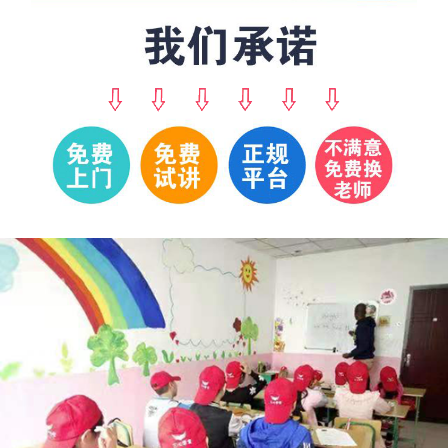
张
187****7043