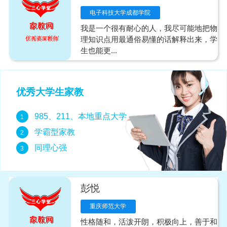
电子科技大学成都学院
我是一个很有耐心的人，我尽可能地把物
理知识点用最通俗易懂的话解释出来，学
生也能更...
优秀大学生家教
985、211、本地重点大学
1
学霸型家教
2
同理心强
3
彭悦
重庆师范大学
性格随和，活泼开朗，积极向上，善于和