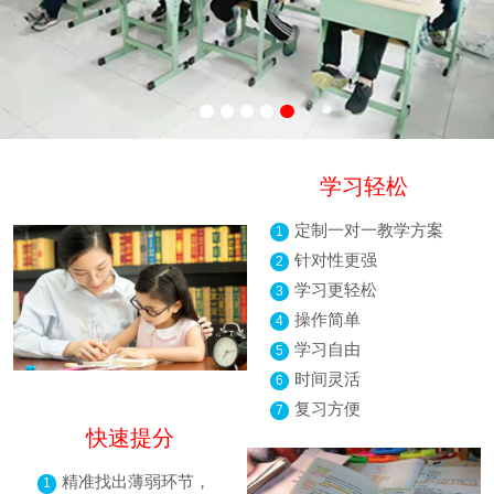
学习轻松
定制一对一教学方案
1
针对性更强
2
学习更轻松
3
操作简单
4
学习自由
5
时间灵活
6
复习方便
7
快速提分
精准找出薄弱环节，
1