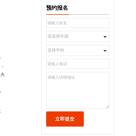
预约报名
请选择年级
选择学科
人
了，
的火
个
让