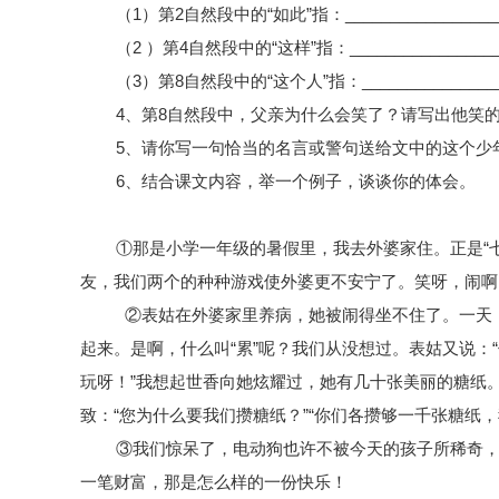
（
1）第2自然段中的“如此”指：
_________________
（
2 ）第4自然段中的“这样”指：
________________
（
3）第8自然段中的“这个人”指：
_______________
4、第8自然段中，父亲为什么会笑了？请写出他笑
5、请你写一句恰当的名言或警句送给文中的这个少
6、结合课文内容，举一个例子，谈谈你的体会。
①那是小学一年级的暑假里，我去外婆家住。正是“
友，我们两个的种种游戏使外婆更不安宁了。笑呀，闹啊
②表姑在外婆家里养病，她被闹得坐不住了。一天
起来。是啊，什么叫“累”呢？我们从没想过。表姑又说
玩呀！”我想起世香向她炫耀过，她有几十张美丽的糖纸
致：“您为什么要我们攒糖纸？”“你们各攒够一千张糖纸
③我们惊呆了，电动狗也许不被今天的孩子所稀奇，但
一笔财富，那是怎么样的一份快乐！