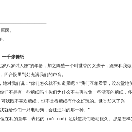
__________________
___________________
____________________
的原因。
年。
一千张糖纸
七岁八岁讨人嫌”的年龄，加之隔壁一个叫世香的女孩子，跑来和我做
，四合院里到处充满我们的声音。
，她对我们说：“你们怎么就不知道累呢？”我们互相看看，没名堂地
：“你们不是有一些糖纸吗？你们为什么不去再收集一些漂亮的糖纸，
。可我既不喜欢糖纸，也不觉得糖纸有什么好玩的。世香却来了兴
，我就给你们一只电动狗，会汪汪叫的那一种。”
在我的童年，表姑的（xǔ nuò）足以使我们激动很久。那是怎样