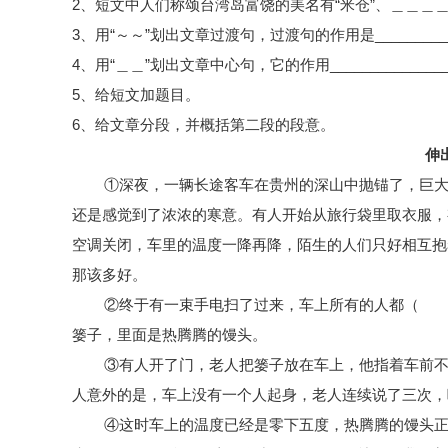
2、短文中人们称颂台湾岛富饶的美名有“米仓”、＿＿＿
3、用“～～”划出文章过渡句，过渡句的作用是___________
4、
用
“＿＿”划出文章中心句
，它
的作用
______________
5、给短文加题目。
6、给文章分段，并概括第二段的段意。
伸
①深夜，一辆长途客车在贵州的深山中抛锚了，巨
还是感觉到了浓浓的寒意。有人开始从旅行袋里取衣服，
空调关闭，车里的温度一降再降，陌生的人们只好相互抱
那该多好。
②终于有一束手电扫了过来，车上所有的人都（ 
篓子，里面是热腾腾的馒头。
③有人开了门，老人把篓子放在车上，他指着车前
人意外的是，车上没有一个人起身，老人连续说了三次，
④这时车上的温度已经是零下五度，热腾腾的馒头