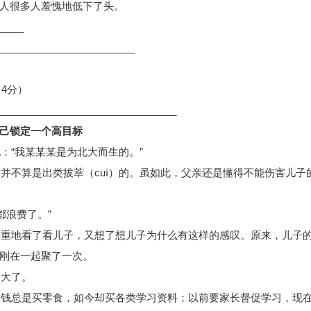
人很多人羞愧地低下了头。
_____
____________________
4分）
______________________________
己锁定一个高目标
说：
“我某某某是为北大而生的。”
质并不算是出类拔萃（
cuì）的。虽如此，父亲还是懂得不能伤害儿子
都浪费了。”
慎重地看了看儿子，又想了想儿子为什么有这样的感叹。原来，儿子
刚在一起聚了一次。
长大了。
要钱总是买零食，如今却买各类学习资料；以前要家长督促学习，现