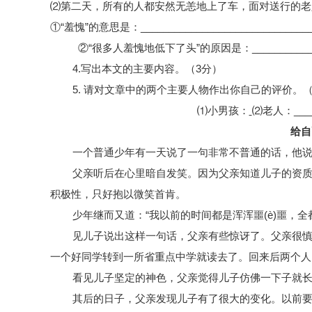
⑵第二天，所有的人都安然无恙地上了车，面对送行的老
①“羞愧”的意思是：
______________________________
②“很多人羞愧地低下了头”的原因是：_______________
4.写出本文的主要内容。（3分）
5. 请对文章中的两个主要人物作出你自己的评价。（
⑴小男孩：
⑵老人：_____
给自
一个普通少年有一天说了一句非常不普通的话，他
父亲听后在心里暗自发笑。因为父亲知道儿子的资
积极性，只好抱以微笑首肯。
少年继而又道：
“我以前的时间都是浑浑噩(è)噩，全
见儿子说出这样一句话，父亲有些惊讶了。父亲很
一个好同学转到一所省重点中学就读去了。回来后两个人
看见儿子坚定的神色，父亲觉得儿子仿佛一下子就
其后的日子，父亲发现儿子有了很大的变化。以前