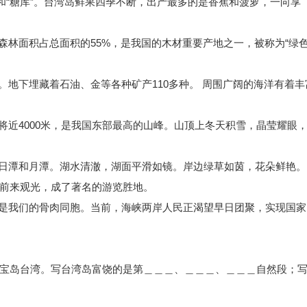
”和“糖库”。台湾岛鲜果四季不断，出产最多的是香蕉和菠萝，一向享
森林面积占总面积的
55%，是我国的木材重要产地之一，被称为“绿
。地下埋藏着石油、金等各种矿产
110多种。 周围广阔的海洋有着丰
将近
4000米，是我国东部最高的山峰。山顶上冬天积雪，晶莹耀眼
日潭和月潭。湖水清澈，湖面平滑如镜。岸边绿草如茵，花朵鲜艳。
前来观光，成了著名的游览胜地。
是我们的骨肉同胞。当前，海峡两岸人民正渴望早日团聚，实现国家
宝岛台湾。写台湾岛富饶的是第＿＿＿、＿＿＿、＿＿＿自然段；