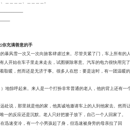
＿、＿＿＿＿、＿＿＿＿。
________
_____
出你充满善意的手
大的暴风雪一次又一次向旅客肆虐过来。尽管关紧了门，车上所有的
有人开始在车子里走来走去，试图驱除寒意。汽车的电力很快用完
着取暖，然而还是无济于事。很多人在想：要是这时，有一团温暖
）地惊呼起来。来人是一个打扮非常普通的老人，他的背上还有一
不远处说，那里就是他的家，他真诚地邀请车上的人到他家去。然而
唯一的反应还是沉默。老人只好把篓子放下，自己一个人回家了。
正在迅速变冷，有一个小男孩起了身，但迅速被身旁的母亲拉了回