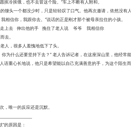
宁愿挨冷挨饿，也不去冒这个险。”车上不断有人附和。
里的馒头一个都没少时，只是轻轻叹了口气。他再次邀请，依然没有
，我相信你，我跟你去。”说话的正是刚才那个被母亲拉住的小孩。
走上去 伸出他的手 挽住了老人说 爷爷 我相信你
人而去。
的老人，很多人羞愧地低下了头。
，你为什么还要坚持下去？” 老人告诉记者，在这座深山里，他经常
人语重心长地说，他只是希望能以自己充满善意的手，为这个陌生
）
次，唯一的反应还是沉默。
______________
默”的原因是：