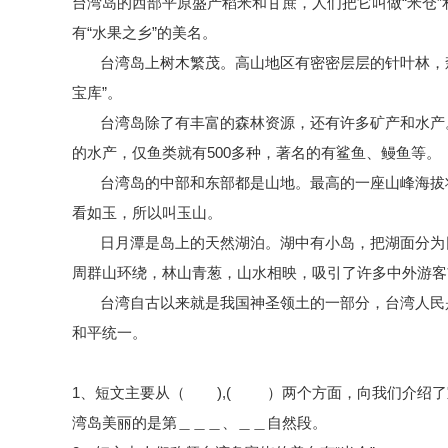
台湾岛的西部平原盛产稻米和甘蔗，人们把它叫做
“米仓
有“水果之乡”的美名。
台湾岛上树木繁茂。高山地区有密密层层的针叶林，
宝库”。
台湾岛除了有丰富的森林资源，还有许多矿产和水产
的水产，仅鱼类就有500多种，著名的有鲨鱼、鳗鱼等。
台湾岛的中部和东部都是山地。最高的一座山峰海拔
看如玉，所以叫玉山。
日月潭是岛上的天然湖泊。湖中有小岛，把湖面分为
周群山环绕，林山青葱，山水相映，吸引了许多中外游客
台湾自古以来就是我国神圣领土的一部分，台湾人民
和平统一。
1、短文主要从（ ),( ）两个方面，向我们介绍了
湾岛美丽的是第＿＿＿、＿＿自然段。