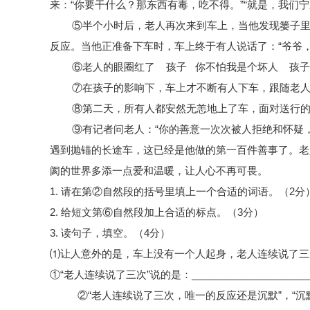
来：“你要干什么？那东西有毒，吃不得。”“就是，我们
⑤半个小时后，老人再次来到车上，当他发现篓子
反应。当他正准备下车时，车上终于有人说话了：“爷爷
⑥老人的眼圈红了 孩子 你不怕我是个坏人 孩子
⑦在孩子的影响下，车上才不断有人下车，跟随老
⑧第二天，所有人都安然无恙地上了车，面对送行
⑨有记者问老人：“你的善意一次次被人拒绝和怀疑
遇到抛锚的长途车，这已经是他做的第一百件善事了。老
阂的世界多添一点爱和温暖，让人心不再可畏。
1. 请在第②自然段的括号里填上一个合适的词语。（2分
2. 给短文第⑥自然段加上合适的标点。（3分）
3. 读句子，填空。（4分）
⑴让人意外的是，车上没有一个人起身，老人连续说了三
①“老人连续说了三次”说的是：
_____________________
②“老人连续说了三次，唯一的反应还是沉默”，“沉