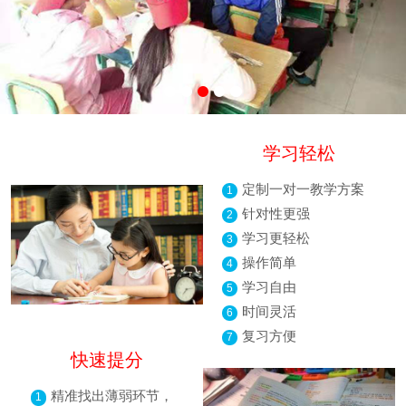
学习轻松
定制一对一教学方案
1
针对性更强
2
学习更轻松
3
操作简单
4
学习自由
5
时间灵活
6
复习方便
7
快速提分
精准找出薄弱环节，
1