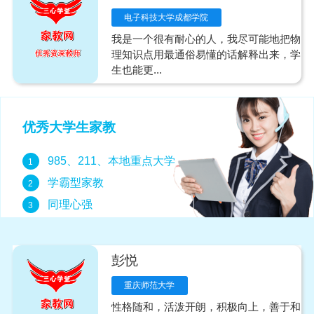
电子科技大学成都学院
我是一个很有耐心的人，我尽可能地把物
理知识点用最通俗易懂的话解释出来，学
生也能更...
优秀大学生家教
985、211、本地重点大学
1
学霸型家教
2
同理心强
3
彭悦
重庆师范大学
性格随和，活泼开朗，积极向上，善于和