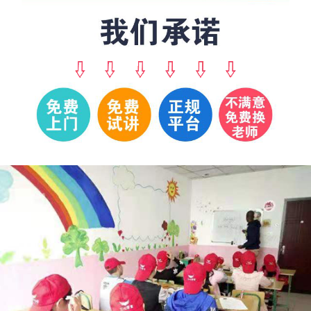
林*
139****8810