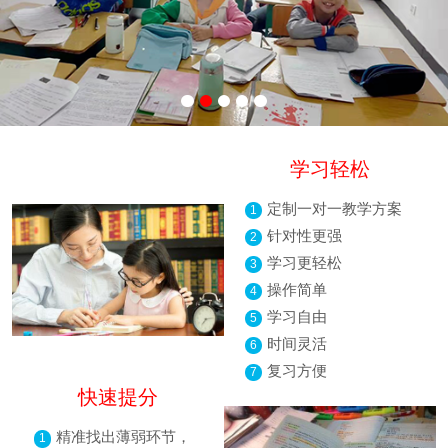
学习轻松
定制一对一教学方案
1
针对性更强
2
学习更轻松
3
操作简单
4
学习自由
5
时间灵活
6
复习方便
7
快速提分
精准找出薄弱环节，
1